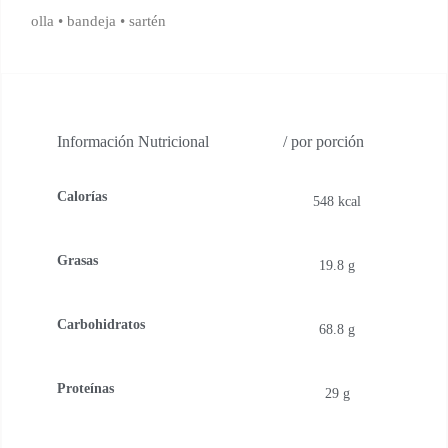
olla • bandeja • sartén
Información Nutricional
/ por porción
Calorías
548 kcal
Grasas
19.8 g
Carbohidratos
68.8 g
Proteínas
29 g