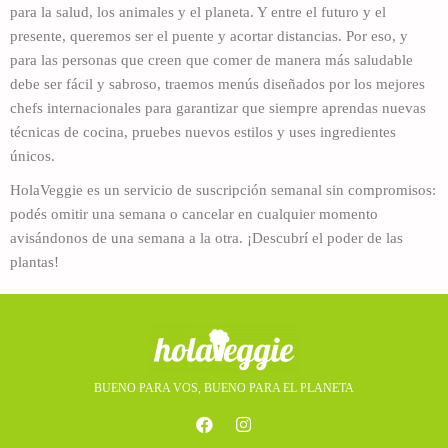
para la salud, los animales y el planeta. Y entre el futuro y el
presente, queremos ser el puente y acortar distancias. Por eso, y
para las personas que creen que comer de manera más saludable
debe ser fácil y sabroso, traemos menús diseñados por los mejores
chefs internacionales para garantizar que siempre aprendas nuevas
técnicas de cocina, pruebes nuevos estilos y uses ingredientes
únicos.
HolaVeggie es un servicio de suscripción semanal sin compromisos:
podés omitir una semana o cancelar en cualquier momento
avisándonos de una semana a la otra. ¡Descubrí el poder de las
plantas!
BUENO PARA VOS, BUENO PARA EL PLANETA