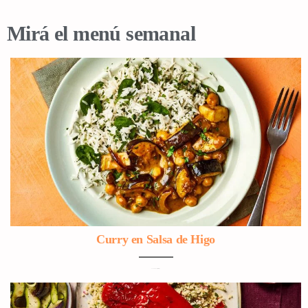
Mirá el menú semanal
Curry en Salsa de Higo
Con Garbanzos y Berenjena