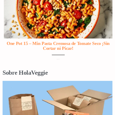
One Pot 15 – Min Pasta Cremosa de Tomate Seco ¡Sin
Cortar ni Picar!
con Vegetales y Porotos Blancos
Sobre HolaVeggie