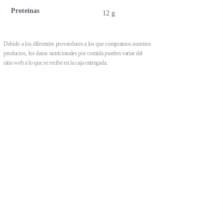
Proteínas
12 g
Debido a los diferentes proveedores a los que compramos nuestros
productos, los datos nutricionales por comida pueden variar del
sitio web a lo que se recibe en la caja entregada.