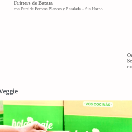
Fritters de Batata
con Puré de Porotos Blancos y Ensalada – Sin Horno
On
Se
co
Veggie