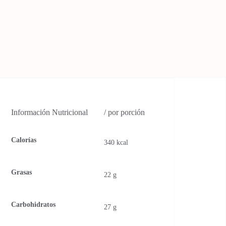
Información Nutricional
/ por porción
Calorías
340 kcal
Grasas
22 g
Carbohidratos
27 g