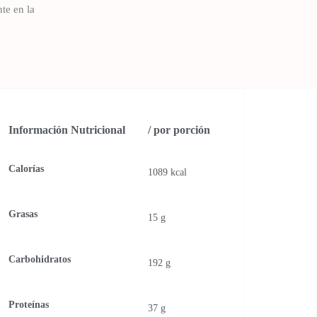
nte en la
Información Nutricional
/ por porción
Calorías
1089 kcal
Grasas
15 g
Carbohidratos
192 g
Proteínas
37 g