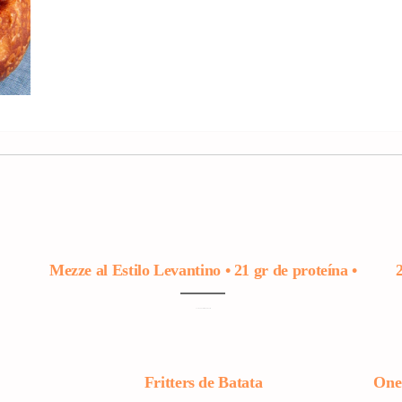
Mezze al Estilo Levantino • 21 gr de proteína •
Con Hummus de Remolacha Listo
Fritters de Batata
One