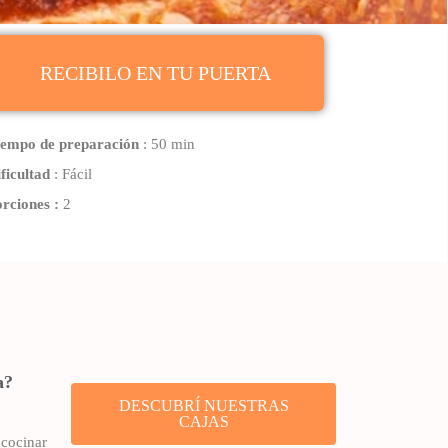
RECIBILO EN TU PUERTA
iempo de preparación
: 50 min
ficultad
: Fácil
orciones
:
2
a?
DESCUBRÍ NUESTRAS
CAJAS
 cocinar