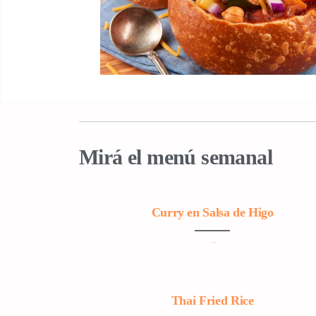
Mirá el menú semanal
Curry en Salsa de Higo
Con Garbanzos y Berenjena
Thai Fried Rice