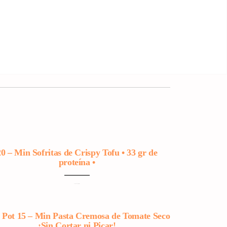
20 – Min Sofritas de Crispy Tofu • 33 gr de
proteína •
con Arroz, Choclo y Especias
 Pot 15 – Min Pasta Cremosa de Tomate Seco
¡Sin Cortar ni Picar!