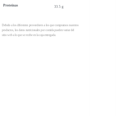
Proteínas
33.5 g
Debido a los diferentes proveedores a los que compramos nuestros
productos, los datos nutricionales por comida pueden variar del
sitio web a lo que se recibe en la caja entregada.