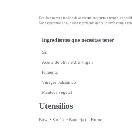
Debido a nuestro modelo de abastecimiento justo a tiempo, es posibl
Nos aseguramos de que cada ingrediente que se te envíe cumpla con n
Ingredientes que necesitas tener
Sal
Aceite de oliva extra virgen
Pimienta
Vinagre balsámico
Manteca vegetal
Utensilios
Bowl • Sartén
•
Bandeja de Horno