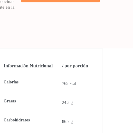
 cocinar
nte en la
Información Nutricional
/ por porción
Calorías
765 kcal
Grasas
24.3 g
Carbohidratos
86.7 g