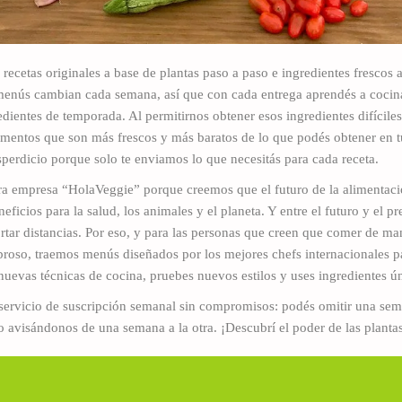
recetas originales a base de plantas paso a paso e ingredientes frescos a
nús cambian cada semana, así que con cada entrega aprendés a cocina
edientes de temporada. Al permitirnos obtener esos ingredientes difícile
limentos que son más frescos y más baratos de lo que podés obtener en
sperdicio porque solo te enviamos lo que necesitás para cada receta.
a empresa “HolaVeggie” porque creemos que el futuro de la alimentaci
neficios para la salud, los animales y el planeta. Y entre el futuro y el 
ortar distancias. Por eso, y para las personas que creen que comer de m
abroso, traemos menús diseñados por los mejores chefs internacionales p
uevas técnicas de cocina, pruebes nuevos estilos y uses ingredientes ú
servicio de suscripción semanal sin compromisos: podés omitir una sem
avisándonos de una semana a la otra. ¡Descubrí el poder de las planta