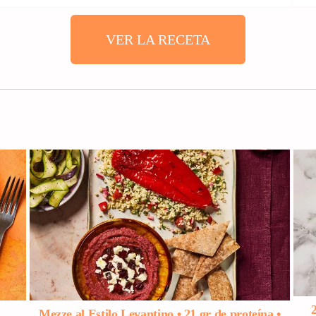
VER LA RECETA
Mezze al Estilo Levantino • 21 gr de proteína •