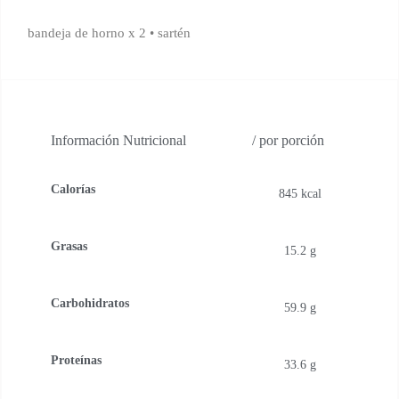
bandeja de horno x 2 • sartén
Información Nutricional
/ por porción
Calorías
845 kcal
Grasas
15.2 g
Carbohidratos
59.9 g
Proteínas
33.6 g