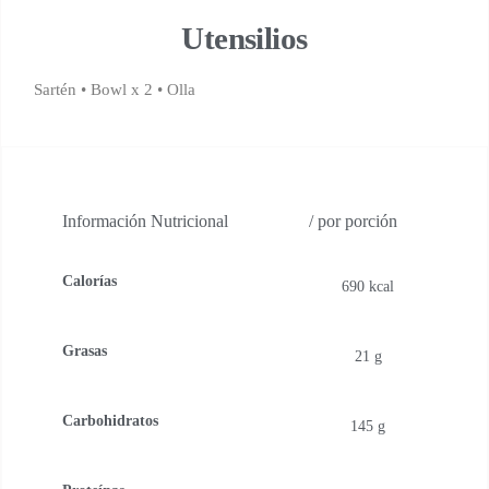
Utensilios
Sartén
• Bowl x 2
•
Olla
Información Nutricional
/ por porción
Calorías
690 kcal
Grasas
21 g
Carbohidratos
145 g