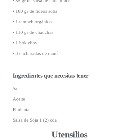
•
85 gr de salsa de chile dulce
•
100 gr de fideos soba
•
1 tempeh orgánico
•
110 gr de chauchas
•
1 bok choy
•
3 cucharadas de maní
Ingredientes que necesitas tener
Sal
Aceite
Pimienta
Salsa de Soja 1 (2) cda
Utensilios