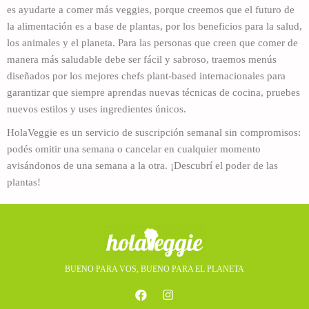
es ayudarte a comer más veggies, porque creemos que el futuro de
la alimentación es a base de plantas, por los beneficios para la salud,
los animales y el planeta. Para las personas que creen que comer de
manera más saludable debe ser fácil y sabroso, traemos menús
diseñados por los mejores chefs plant-based internacionales para
garantizar que siempre aprendas nuevas técnicas de cocina, pruebes
nuevos estilos y uses ingredientes únicos.
HolaVeggie es un servicio de suscripción semanal sin compromisos:
podés omitir una semana o cancelar en cualquier momento
avisándonos de una semana a la otra. ¡Descubrí el poder de las
plantas!
BUENO PARA VOS, BUENO PARA EL PLANETA