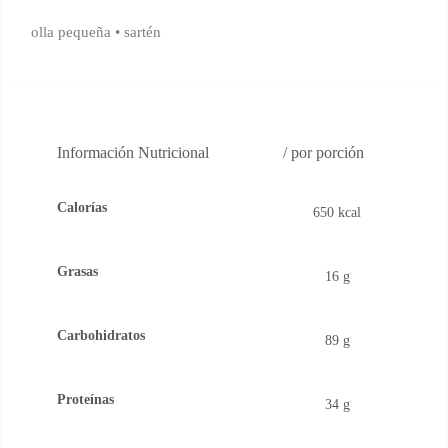
olla pequeña
•
sartén
Información Nutricional
/ por porción
Calorías
650 kcal
Grasas
16 g
Carbohidratos
89 g
Proteínas
34 g