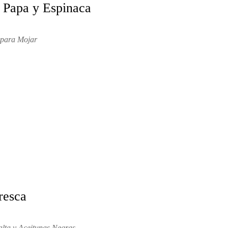
e Papa y Espinaca
 para Mojar
resca
alta y Aceitunas Negras