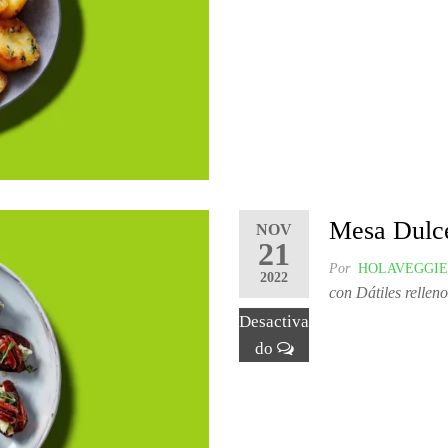
Mesa Dulce
NOV
21
Por
HOLAVEGGIE
2022
con Dátiles relle
Desactiva
do