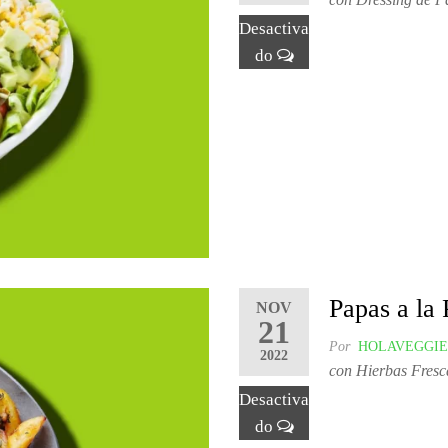
Desactiva
do
Papas a la 
NOV
21
Por
HOLAVEGGIE
2022
con Hierbas Fresc
Desactiva
do