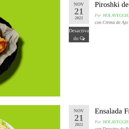
Piroshki d
NOV
21
Por
HOLAVEGGIE
2022
con Crema de Ajo
Desactiva
do
Ensalada F
NOV
21
Por
HOLAVEGGIE
2022
con Dressing de P