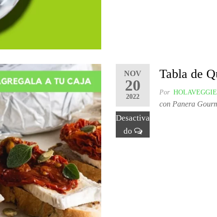
Tabla de Q
NOV
20
Por
HOLAVEGGIE
2022
con Panera Gourm
Desactiva
do