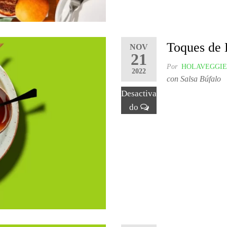
Toques de 
NOV
21
Por
HOLAVEGGIE
2022
con Salsa Búfalo
Desactiva
do